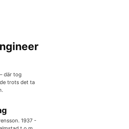
Engineer
– där tog
de trots det ta
n.
ag
vensson. 1937 -
Halmstad t.o.m.