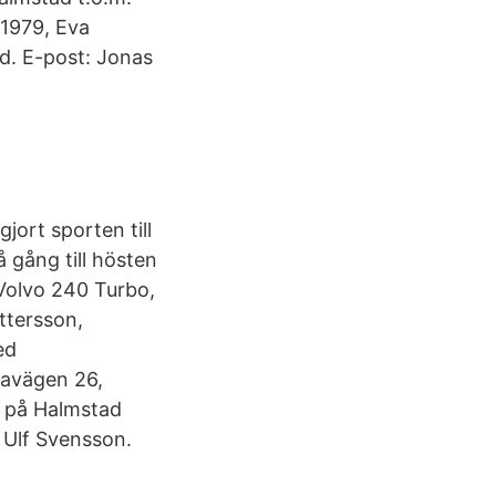
 1979, Eva
d. E-post: Jonas
gjort sporten till
 gång till hösten
 Volvo 240 Turbo,
ettersson,
ed
kavägen 26,
 på Halmstad
 Ulf Svensson.