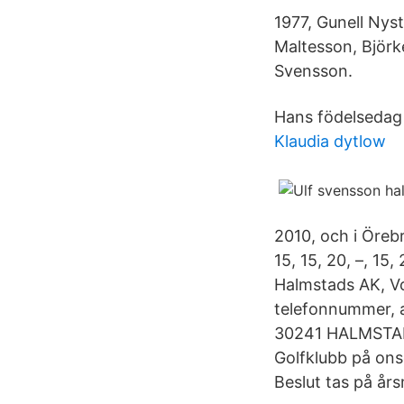
1977, Gunell Nys
Maltesson, Björ
Svensson.
Hans födelsedag 
Klaudia dytlow
2010, och i Öreb
15, 15, 20, –, 15
Halmstads AK, Vo
telefonnummer, 
30241 HALMSTAD 
Golfklubb på ons
Beslut tas på år