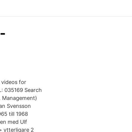
-
 videos for
L: 035169 Search
ce, Management)
ran Svensson
65 till 1968
ten med Ulf
 ytterligare 2