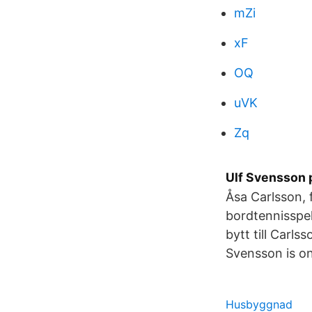
mZi
xF
OQ
uVK
Zq
Ulf Svensson 
Åsa Carlsson, 
bordtennisspel
bytt till Carls
Svensson is o
Husbyggnad