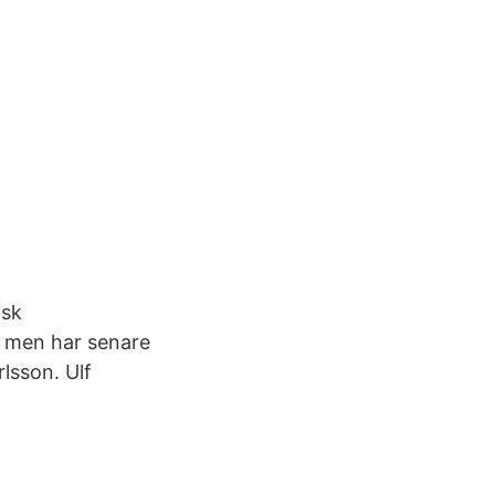
nsk
, men har senare
rlsson. Ulf