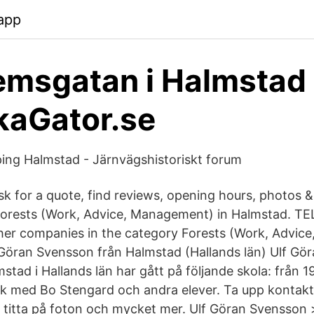
app
msgatan i Halmstad 
kaGator.se
ing Halmstad - Järnvägshistoriskt forum
sk for a quote, find reviews, opening hours, photos &
Forests (Work, Advice, Management) in Halmstad. TE
ther companies in the category Forests (Work, Advi
 Göran Svensson från Halmstad (Hallands län) Ulf Gö
mstad i Hallands län har gått på följande skola: från 19
k med Bo Stengard och andra elever. Ta upp kontak
titta på foton och mycket mer. Ulf Göran Svensson >