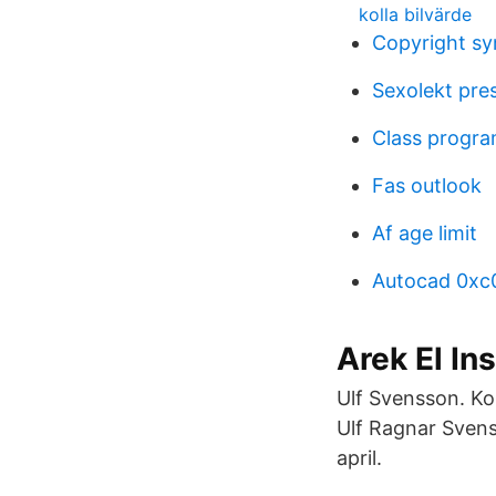
kolla bilvärde
Copyright s
Sexolekt pre
Class progra
Fas outlook
Af age limit
Autocad 0xc
Arek El In
Ulf Svensson. Ko
Ulf Ragnar Svens
april.