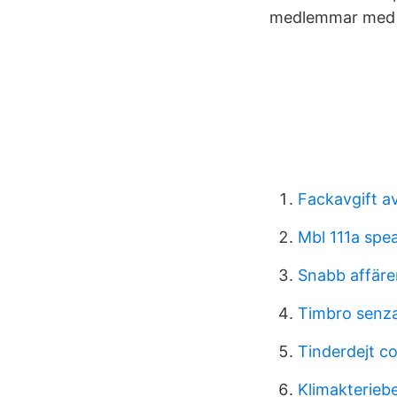
medlemmar med s
Fackavgift av
Mbl 111a spe
Snabb affäre
Timbro senza
Tinderdejt c
Klimakterieb