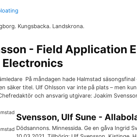
loating
ngborg. Kungsbacka. Landskrona.
sson - Field Application 
 Electronics
tämledare På måndagen hade Halmstad säsongsfinal 
 säker titel. Ulf Ohlsson var inte på plats – men kun
 Chefredaktör och ansvarig utgivare: Joakim Svensso
Svensson, Ulf Sune - Allabol
Dödsannons. Minnessida. Ge en gåva Ingrid S
10.03.2021 Tillhörig: Ulf Svensson, Kistinge, 