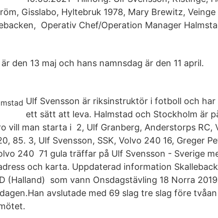
tröm, Gisslabo, Hyltebruk 1978, Mary Brewitz, Veinge
kebacken, Operativ Chef/Operation Manager Halmsta
är den 13 maj och hans namnsdag är den 11 april.
Ulf Svensson är riksinstruktör i fotboll och har 
ett sätt att leva. Halmstad och Stockholm är på
ro vill man starta i 2, Ulf Granberg, Anderstorps RC,
, 20, 85. 3, Ulf Svensson, SSK, Volvo 240 16, Greger P
lvo 240 71 gula träffar på Ulf Svensson - Sverige m
adress och karta. Uppdaterad information Skallebac
(Halland) som vann Onsdagstävling 18 Norra 2019
dagen.Han avslutade med 69 slag tre slag före tvåan
smötet.