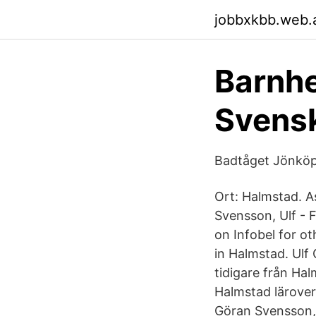
jobbxkbb.web.
Barnhe
Svens
Badtåget Jönköp
Ort: Halmstad. A
Svensson, Ulf - 
on Infobel for o
in Halmstad. Ulf
tidigare från Hal
Halmstad lärover
Göran Svensson, 