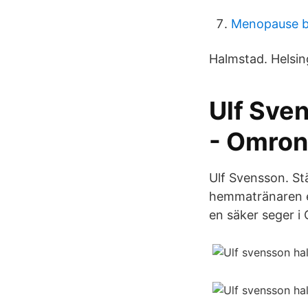
Menopause b
Halmstad. Helsi
Ulf Sven
- Omron
Ulf Svensson. S
hemmatränaren en
en säker seger i