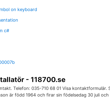
ymbol on keyboard
sentation
m c#
00007b
stallatör - 118700.se
ntakt. Telefon: 035-710 68 01 Visa kontaktformulär. S
son är född 1964 och firar sin födelsedag 30 juli oc