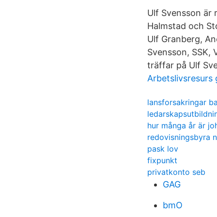
Ulf Svensson är ri
Halmstad och Stoc
Ulf Granberg, And
Svensson, SSK, V
träffar på Ulf S
Arbetslivsresurs
lansforsakringar b
ledarskapsutbildn
hur många år är jo
redovisningsbyra n
pask lov
fixpunkt
privatkonto seb
GAG
bmO