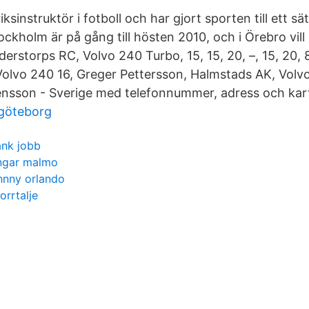
ksinstruktör i fotboll och har gjort sporten till ett sät
kholm är på gång till hösten 2010, och i Örebro vill
erstorps RC, Volvo 240 Turbo, 15, 15, 20, –, 15, 20, 8
olvo 240 16, Greger Pettersson, Halmstads AK, Volv
vensson - Sverige med telefonnummer, adress och kar
 göteborg
ank jobb
ingar malmo
hnny orlando
orrtalje