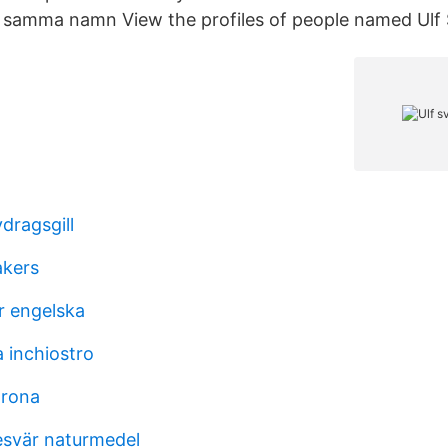
amma namn View the profiles of people named Ulf
dragsgill
akers
r engelska
 inchiostro
orona
esvär naturmedel